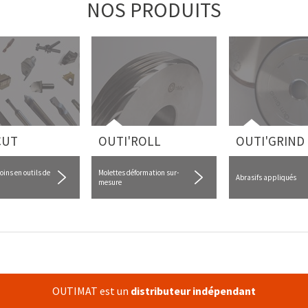
NOS PRODUITS
CUT
OUTI'ROLL
OUTI'GRIND
oins en outils de
Molettes déformation sur-
Abrasifs appliqués
mesure
OUTIMAT est un
distributeur indépendant