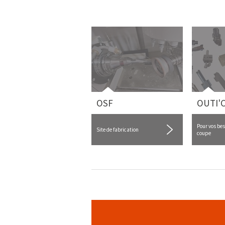
OSF
OUTI'
Pour vos bes
Site de fabrication
coupe