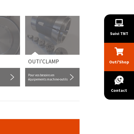
Suivi TNT
OUTI'CLAMP
Outi'Shop
Pour vos besoins en
équipements machine-outils
Contact