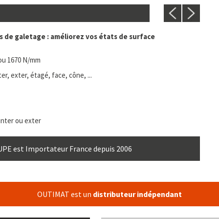
ls de galetage : améliorez vos états de surface
 ou 1670 N/mm
r, exter, étagé, face, cône, ...
inter ou exter
E est Importateur France depuis 2006
OUTIMAT est un
distributeur indépendant