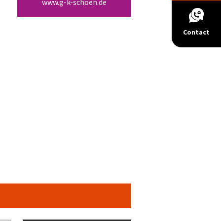
www.g-k-schoen.de
Contact